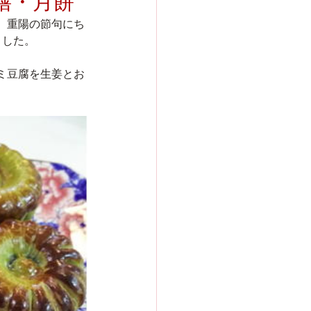
膳・月餅
、重陽の節句にち
ました。
ミ豆腐を生姜とお