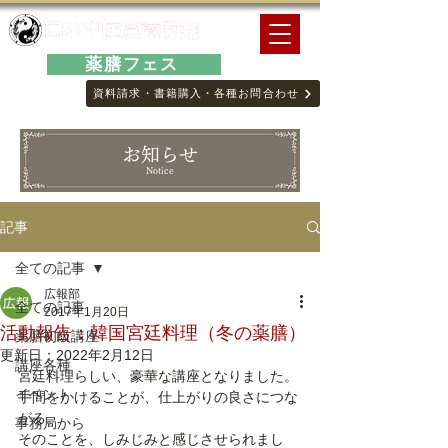
薬膳フェス
資料請求・書籍購入・各種お問合わせ
お知らせ
Notice
記事
全ての記事
広報部
全ての記事
2017年1月20日
活動報告：韓国宮廷料理（冬の薬膳）
薬膳初級講座
更新日：
2022年2月12日
講座各種
宮廷料理らしい、豪華な講座となりました。
イベント
手間をかけることが、仕上がりの良さにつな
がる。
事務局から
そのことを、しみじみと感じさせられまし