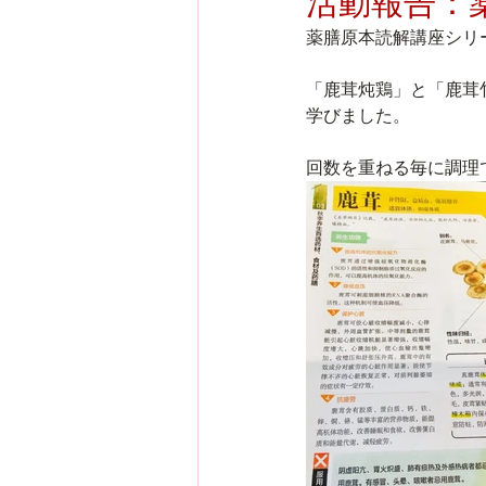
活動報告：薬
薬膳原本読解講座シリ
「鹿茸炖鶏」と「鹿茸
学びました。
回数を重ねる毎に調理