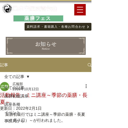
薬膳フェス
資料請求・書籍購入・各種お問合わせ
お知らせ
Notice
記事
全ての記事
広報部
全ての記事
2016年10月12日
活動報告：ミニ講座～季節の薬膳・長
薬膳初級講座
夏～
講座各種
更新日：
2022年2月1日
イベント
薬膳初級行ではミニ講座～季節の薬膳・長夏
（７月７日）～が行われました。
事務局から