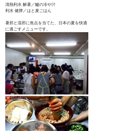
清熱利水 解暑／鱸の冷や汁
利水 健脾／はと麦ごはん
暑邪と湿邪に焦点を当てた、日本の夏を快適
に過ごすメニューです。