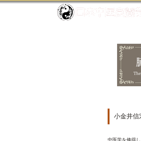
The
小金井信
中医学を修得し