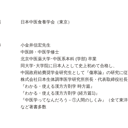
場
日本中医食養学会（東京）
師
小金井信宏先生
中医師・中医学修士
北京中医薬大学･中医系本科 (学部) 卒業
同大学･大学院に日本人として史上初めて合格し、
中国政府給費奨学金研究生として『傷寒論』の研究に従
株式会社日本生体調準医学研究所所長・代表取締役社長
『わかる・使える漢方方剤学 時方篇』
『わかる・使える漢方方剤学 (経方篇1)』
『中医学ってなんだろう－①人間のしくみ』（全て東洋
など著書多数