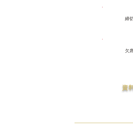
締
欠
資