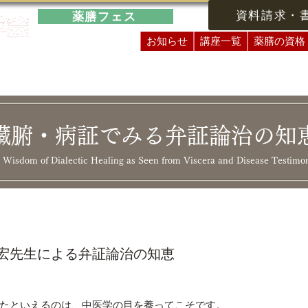
資料請求・
薬膳フェス
お知らせ
講座一覧
薬膳の資格
臓腑・病証でみる弁証論治の知
 Wisdom of Dialectic Healing as Seen from Viscera and Disease Testimon
宏先生による弁証論治の知恵
たといえるのは、中医学の目を養ってこそです。