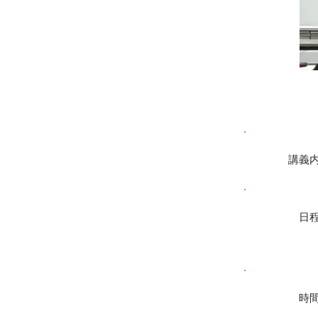
講義
日
時