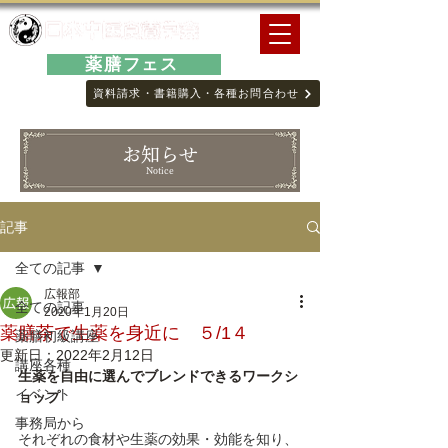
薬膳フェス
資料請求・書籍購入・各種お問合わせ
お知らせ
Notice
記事
全ての記事
広報部
全ての記事
2020年1月20日
薬膳茶で生薬を身近に ５/1４
薬膳初級講座
更新日：
2022年2月12日
講座各種
生薬を自由に選んでブレンドできるワークシ
イベント
ョップ　
事務局から
それぞれの食材や生薬の効果・効能を知り、