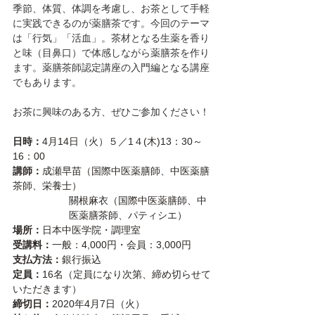
季節、体質、体調を考慮し、お茶として手軽
に実践できるのが薬膳茶です。今回のテーマ
は「行気」「活血」。茶材となる生薬を香り
と味（目鼻口）で体感しながら薬膳茶を作り
ます。薬膳茶師認定講座の入門編となる講座
でもあります。
お茶に興味のある方、ぜひご参加ください！
日時：
4月14日（火）５／1４(木)13：30～
16：00
講師：
成瀬早苗（国際中医薬膳師、中医薬膳
茶師、栄養士）
關根麻衣（国際中医薬膳師、中
医薬膳茶師、パティシエ）
場所：
日本中医学院・調理室　
受講料：
一般：4,000円・会員：3,000円
支払方法：
銀行振込
定員：
16名（定員になり次第、締め切らせて
いただきます）
締切日：
2020年4月7日（火）