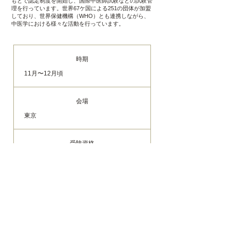
もとで認定制度を開始し、国際中医師試験などの試験管
理を行っています。世界67ケ国による251の団体が加盟
しており、世界保健機構（WHO）とも連携しながら、
中医学における様々な活動を行っています。
時期
11月〜12月頃
会場
東京
受験資格
「
国際中医薬膳師 試験対策講座
」修了生
合格後の証書授与
「世界中連認定・国際中医薬膳師」認定証
書を授与