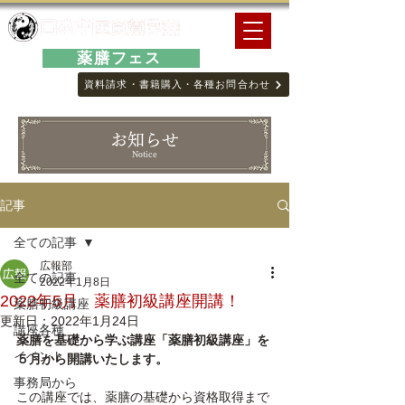
薬膳フェス
資料請求・書籍購入・各種お問合わせ
お知らせ
Notice
記事
全ての記事
広報部
全ての記事
2022年1月8日
2022年5月 薬膳初級講座開講！
薬膳初級講座
更新日：
2022年1月24日
講座各種
薬膳を基礎から学ぶ講座「薬膳初級講座」を
イベント
５月から開講いたします。
事務局から
この講座では、薬膳の基礎から資格取得まで