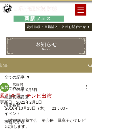
薬膳フェス
資料請求・書籍購入・各種お問合わせ
お知らせ
Notice
記事
全ての記事
広報部
全ての記事
2016年10月6日
鳳副会長 テレビ出演
薬膳初級講座
更新日：
2022年2月1日
講座各種
2016年10月13日（木）　21：00～　
イベント
日本中医食養学会　副会長　鳳寛子がテレビ
事務局から
出演します。