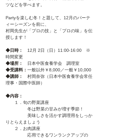
ツなどを学べます。
Partyを楽しむ冬！と題して、12月のパーテ
ィーシーズンを前に、
村岡先生が「プロの技」と「プロの味」を伝
授します！
◆日時：　
12月 2日（日）11:00-16:00　※
時間変更
◆場所：
　日本中医食養学会　調理室
◆受講料：
一般以外￥8,000／一般￥10,000
◆講師：　
村岡奈弥（日本中医食養学会常任
理事・国際中医師）
◆内容：
　　１．旬の野菜講座
　　　　　冬は野菜の甘みが増す季節！
　　　　　美味しさを活かす調理用をしっか
りとらえましょう
　　２．お肉講座
　　　　　応用できるワンランクアップの