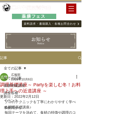
薬膳フェス
資料請求・書籍購入・各種お問合わせ
お知らせ
Notice
記事
全ての記事
広報部
全ての記事
2018年10月6日
調理基礎講座～ Partyを楽しむ冬！お料
薬膳初級講座
理上手への近道講座 ～
講座各種
更新日：
2022年2月12日
イベント
プロのテクニックを丁寧にわかりやすく学べ
る調理基礎講座♪
事務局から
毎回テーマを決めて、食材の特徴や調理のコ