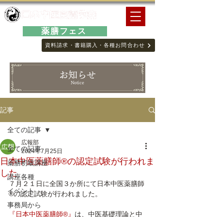
薬膳フェス
資料請求・書籍購入・各種お問合わせ
お知らせ
Notice
記事
全ての記事
広報部
全ての記事
2024年7月25日
日本中医薬膳師®の認定試験が行われま
薬膳初級講座
した
講座各種
７月２１日に全国３か所にて
日本中医薬膳師
イベント
®の認定試験が行われました。
事務局から
『日本中医薬膳師®』
は、中医基礎理論と中