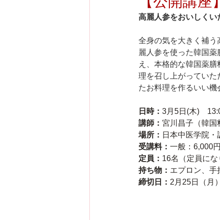
【公開講座
高麗人参をおいしくい
全身の気を大きく補う
麗人参を使った韓国薬
え、本格的な韓国薬膳
理を召し上がっていた
たお料理を作るいい機
日時：
3月5日(木)　13:
講師：
宮川昌子（韓国
場所：
日本中医学院・
受講料：
一般：6,000
定員：
16名（定員に
持ち物：
エプロン、手
締切日：
2月25日（月