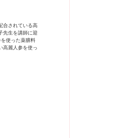
配合されている高
子先生を講師に迎
参を使った薬膳料
い高麗人参を使っ