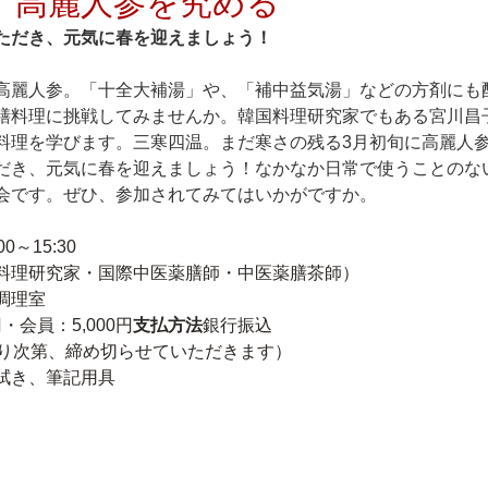
】高麗人参を究める
ただき、元気に春を迎えましょう！
高麗人参。「十全大補湯」や、「補中益気湯」などの方剤にも
膳料理に挑戦してみませんか。韓国料理研究家でもある宮川昌
料理を学びます。三寒四温。まだ寒さの残る3月初旬に高麗人
だき、元気に春を迎えましょう！なかなか日常で使うことのな
会です。ぜひ、参加されてみてはいかがですか。
00～15:30
料理研究家・国際中医薬膳師・中医薬膳茶師）
調理室　
円・会員：5,000円
支払方法
銀行振込
なり次第、締め切らせていただきます）
拭き、筆記用具
）